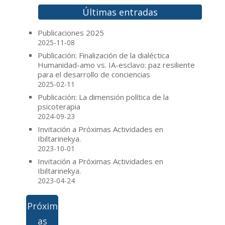
b
t
e
l
o
e
r
Últimas entradas
o
r
e
k
s
Publicaciones 2025
t
2025-11-08
Publicación: Finalización de la dialéctica
Humanidad-amo vs. IA-esclavo: paz resiliente
para el desarrollo de conciencias
2025-02-11
Publicación: La dimensión política de la
psicoterapia
2024-09-23
Invitación a Próximas Actividades en
Ibiltarinekya.
2023-10-01
Invitación a Próximas Actividades en
Ibiltarinekya.
2023-04-24
Próxim
as