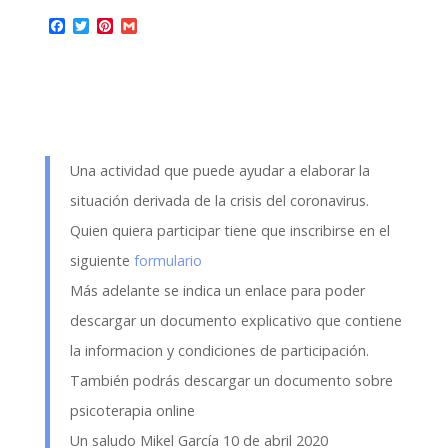
F
T
P
G
a
w
i
m
c
i
n
a
e
t
t
i
b
t
e
l
o
e
r
o
r
e
k
s
t
Una actividad que puede ayudar a elaborar la
situación derivada de la crisis del coronavirus.
Quien quiera participar tiene que inscribirse en el
siguiente
formulario
Más adelante se indica un enlace para poder
descargar un documento explicativo que contiene
la informacion y condiciones de participación.
También podrás descargar un documento sobre
psicoterapia online
Un saludo Mikel García 10 de abril 2020