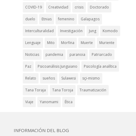
COVID-19
Creatividad
crisis
Doctorado
duelo
Etnias
femenino
Galapagos
Interculturalidad
Investigación
Jung
Komodo
Lenguaje
Mito
Morfina
Muerte
Muriente
Noticias
pandemia
paranoia
Patriarcado
Paz
Psicoanálisis Junguiano
Psicología analítica
Relato
sueños
Sulawesi
sçi-mismo
Tana Toraja
Tana Toroja
Traumatización
Viaje
Yanomami
Ética
INFORMACIÓN DEL BLOG