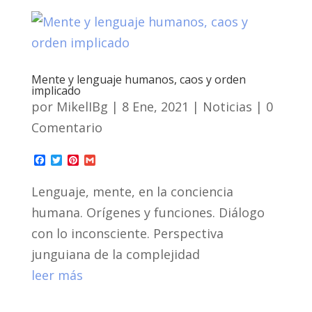
Mente y lenguaje humanos, caos y orden
implicado
por
MikelIBg
|
8 Ene, 2021
|
Noticias
| 0
Comentario
F
T
P
G
a
w
i
m
c
i
n
a
Lenguaje, mente, en la conciencia
e
t
t
i
b
t
e
l
humana. Orígenes y funciones. Diálogo
o
e
r
o
r
e
con lo inconsciente. Perspectiva
k
s
t
junguiana de la complejidad
leer más