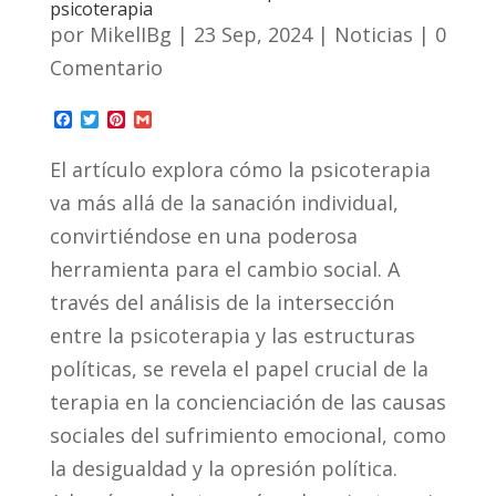
psicoterapia
por
MikelIBg
|
23 Sep, 2024
|
Noticias
| 0
Comentario
F
T
P
G
a
w
i
m
c
i
n
a
El artículo explora cómo la psicoterapia
e
t
t
i
b
t
e
l
va más allá de la sanación individual,
o
e
r
o
r
e
convirtiéndose en una poderosa
k
s
t
herramienta para el cambio social. A
través del análisis de la intersección
entre la psicoterapia y las estructuras
políticas, se revela el papel crucial de la
terapia en la concienciación de las causas
sociales del sufrimiento emocional, como
la desigualdad y la opresión política.