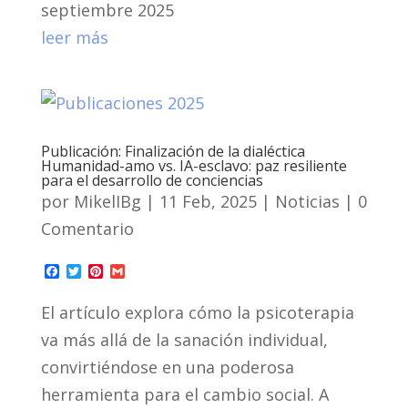
b
t
e
l
septiembre 2025
o
e
r
o
r
e
leer más
k
s
t
Publicación: Finalización de la dialéctica
Humanidad-amo vs. IA-esclavo: paz resiliente
para el desarrollo de conciencias
por
MikelIBg
|
11 Feb, 2025
|
Noticias
| 0
Comentario
F
T
P
G
a
w
i
m
c
i
n
a
El artículo explora cómo la psicoterapia
e
t
t
i
b
t
e
l
va más allá de la sanación individual,
o
e
r
o
r
e
convirtiéndose en una poderosa
k
s
t
herramienta para el cambio social. A