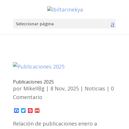
Seleccionar página
Publicaciones 2025
por
MikelIBg
|
8 Nov, 2025
|
Noticias
| 0
Comentario
F
T
P
G
a
w
i
m
c
i
n
a
Relación de publicaciones enero a
e
t
t
i