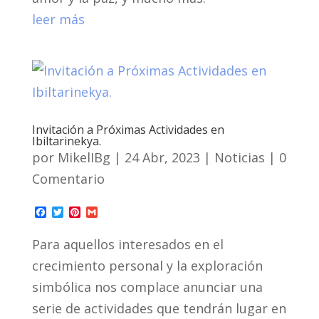
leer más
Invitación a Próximas Actividades en
Ibiltarinekya.
por
MikelIBg
|
24 Abr, 2023
|
Noticias
| 0
Comentario
F
T
P
G
a
w
i
m
c
i
n
a
Para aquellos interesados en el
e
t
t
i
b
t
e
l
crecimiento personal y la exploración
o
e
r
o
r
e
simbólica nos complace anunciar una
k
s
t
serie de actividades que tendrán lugar en