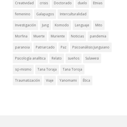
Creatividad
crisis
Doctorado
duelo
Etnias
femenino
Galapagos
Interculturalidad
Investigación
Jung
Komodo
Lenguaje
Mito
Morfina
Muerte
Muriente
Noticias
pandemia
paranoia
Patriarcado
Paz
Psicoanálisis Junguiano
Psicología analítica
Relato
sueños
Sulawesi
sçi-mismo
Tana Toraja
Tana Toroja
Traumatización
Viaje
Yanomami
Ética