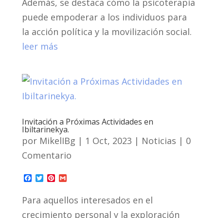
Además, se destaca cómo la psicoterapia
puede empoderar a los individuos para
la acción política y la movilización social.
leer más
Invitación a Próximas Actividades en
Ibiltarinekya.
por
MikelIBg
|
1 Oct, 2023
|
Noticias
| 0
Comentario
F
T
P
G
a
w
i
m
c
i
n
a
Para aquellos interesados en el
e
t
t
i
b
t
e
l
crecimiento personal y la exploración
o
e
r