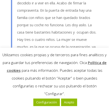
decidido ir a vivir en ella. Acabo de firmar la
compraventa. En la puerta de entrada hay una
familia con niños que se han quedado tirados
porque su coche no funciona. Les doy asilo. La
casa tiene bastantes habitaciones y ocupan dos.
Hay tres o cuatro niños. La mujer se mueve
mucho, es la que se ocupa de la organización, va
de una habitación a otra y se fija mucho en los
Utilizamos cookies propias y de terceros para fines analíticos y
detalles de la casa. Me voy fijando en la casa
para guardar tus preferencias de navegación. Clica
Política de
porque la mujer me indica de alguna manera que
cookies
para más información. Puedes aceptar todas las
mire hacia ciertos sitios. Veo ciertas partes
cookies pulsando el botón “Aceptar” o bien puedes
ampliadas como si mi visión fuera telescópica y
configurarlas o rechazar su uso pulsando el botón
detectó que entre las uniones de paredes con
“Configurar”.
techos, falta de material de unión. Es como si la
Configuración
Acepto
casa tuviese cierta fragilidad en la estructura. Me