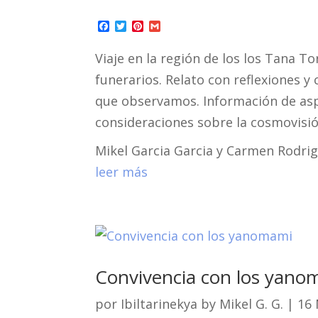
F
T
P
G
a
w
i
m
c
i
n
a
Viaje en la región de los los Tana To
e
t
t
i
b
t
e
l
funerarios. Relato con reflexiones 
o
e
r
o
r
e
que observamos. Información de aspe
k
s
t
consideraciones sobre la cosmovisió
Mikel Garcia Garcia y Carmen Rodri
leer más
Convivencia con los yano
por
Ibiltarinekya by Mikel G. G.
|
16 