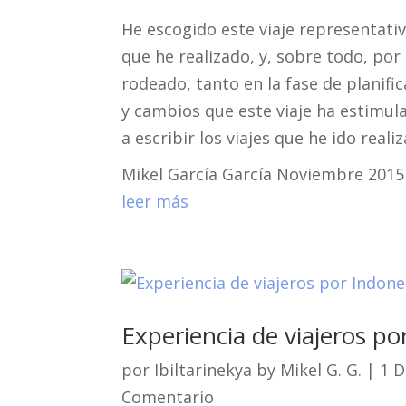
a
w
i
m
c
i
n
a
He escogido este viaje representativ
e
t
t
i
b
t
e
l
que he realizado, y, sobre todo, por
o
e
r
o
r
e
rodeado, tanto en la fase de planifi
k
s
t
y cambios que este viaje ha estimul
a escribir los viajes que he ido real
Mikel García García Noviembre 2015
leer más
Experiencia de viajeros po
por
Ibiltarinekya by Mikel G. G.
|
1 D
Comentario