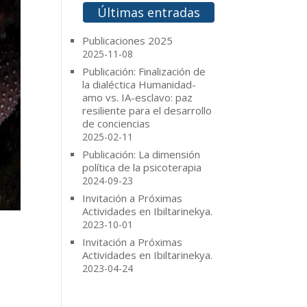
o
e
r
Últimas entradas
o
r
e
k
s
t
Publicaciones 2025
2025-11-08
Publicación: Finalización de
la dialéctica Humanidad-
amo vs. IA-esclavo: paz
resiliente para el desarrollo
de conciencias
2025-02-11
Publicación: La dimensión
política de la psicoterapia
2024-09-23
Invitación a Próximas
Actividades en Ibiltarinekya.
2023-10-01
Invitación a Próximas
Actividades en Ibiltarinekya.
2023-04-24