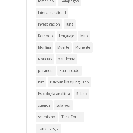
femenino
Galapagos
Interculturalidad
Investigación
Jung
Komodo
Lenguaje
Mito
e
Morfina
Muerte
Muriente
Noticias
pandemia
paranoia
Patriarcado
Paz
Psicoanálisis Junguiano
Psicología analítica
Relato
sueños
Sulawesi
sçi-mismo
Tana Toraja
Tana Toroja