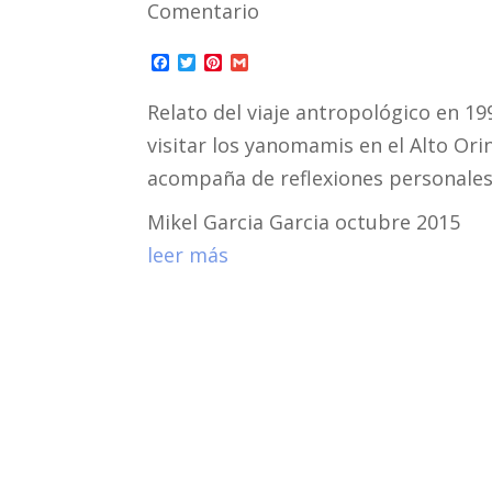
Comentario
F
T
P
G
a
w
i
m
c
i
n
a
Relato del viaje antropológico en 19
e
t
t
i
b
t
e
l
visitar los yanomamis en el Alto Or
o
e
r
o
r
e
acompaña de reflexiones personales
k
s
t
Mikel Garcia Garcia octubre 2015
leer más