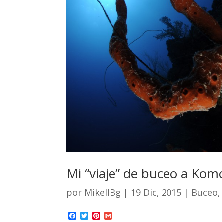
Mi “viaje” de buceo a Kom
por
MikelIBg
|
19 Dic, 2015
|
Buceo
F
T
P
G