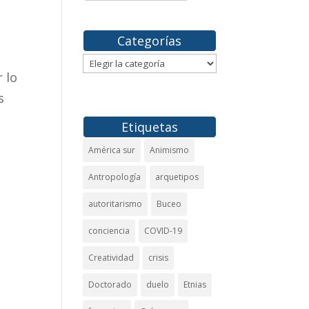
Categorías
Categorías
 lo
s
Etiquetas
América sur
Animismo
Antropología
arquetipos
autoritarismo
Buceo
conciencia
COVID-19
Creatividad
crisis
Doctorado
duelo
Etnias