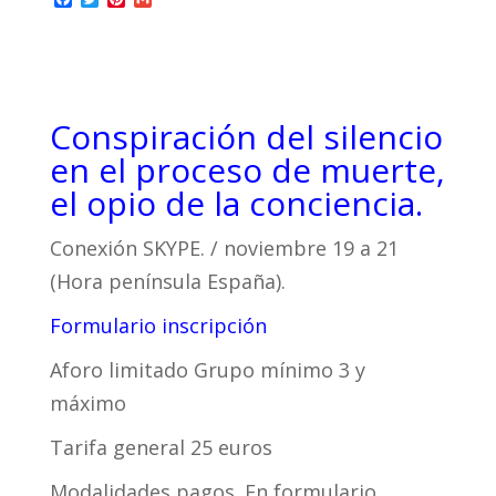
a
w
i
m
c
i
n
a
e
t
t
i
b
t
e
l
o
e
r
o
r
e
k
s
Conspiración del silencio
t
en el proceso de muerte,
el opio de la conciencia.
Conexión SKYPE. / noviembre 19 a 21
(Hora península España).
Formulario inscripción
Aforo limitado Grupo mínimo 3 y
máximo
Tarifa general 25 euros
Modalidades pagos. En formulario