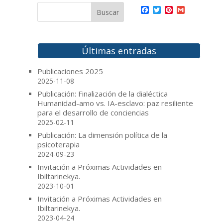
F
T
P
G
a
w
i
m
c
i
n
a
e
t
t
i
b
t
e
l
o
e
r
Últimas entradas
o
r
e
k
s
Publicaciones 2025
t
2025-11-08
Publicación: Finalización de la dialéctica
Humanidad-amo vs. IA-esclavo: paz resiliente
para el desarrollo de conciencias
2025-02-11
Publicación: La dimensión política de la
psicoterapia
2024-09-23
Invitación a Próximas Actividades en
Ibiltarinekya.
2023-10-01
Invitación a Próximas Actividades en
Ibiltarinekya.
2023-04-24