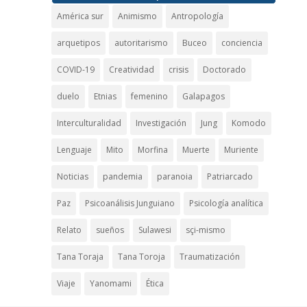
América sur
Animismo
Antropología
arquetipos
autoritarismo
Buceo
conciencia
COVID-19
Creatividad
crisis
Doctorado
duelo
Etnias
femenino
Galapagos
Interculturalidad
Investigación
Jung
Komodo
Lenguaje
Mito
Morfina
Muerte
Muriente
Noticias
pandemia
paranoia
Patriarcado
Paz
Psicoanálisis Junguiano
Psicología analítica
Relato
sueños
Sulawesi
sçi-mismo
Tana Toraja
Tana Toroja
Traumatización
Viaje
Yanomami
Ética