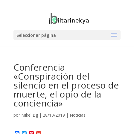
Seleccionar página
Conferencia
«Conspiración del
silencio en el proceso de
muerte, el opio de la
conciencia»
por
MikelIBg
|
28/10/2019
|
Noticias
F
T
P
G