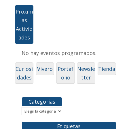
Próxim
as
Activid
ades
No hay eventos programados.
Curiosi
Vivero
Portaf
Newsle
Tienda
dades
olio
tter
Categorías
Categorías
Etiquetas