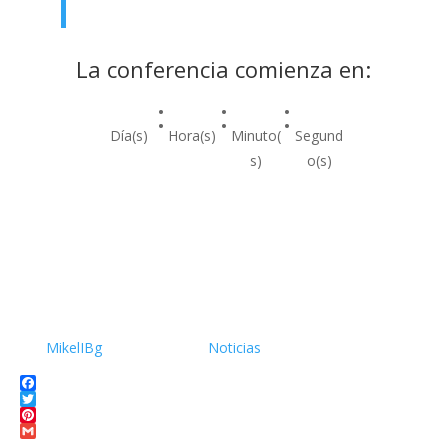
La conferencia comienza en:
:
:
:
Día(s)
Hora(s)
Minuto(
Segund
s)
o(s)
Publicaciones 2025
por
MikelIBg
|
2025-11-08
|
Noticias
| 0 Comentario
Facebook
Twitter
Pinterest
Gmail