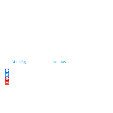
materiales antropológicos, mítos, de investigación en las
áreas de salud psicosocial y clínica ……
Leer más
Conferencia Mikel García en San
Sebastián
por
MikelIBg
|
2018-12-28
|
Noticias
| 0 Comentario
Facebook
Twitter
Pinterest
Gmail
Leer más
Formularios para participar en
investigacion