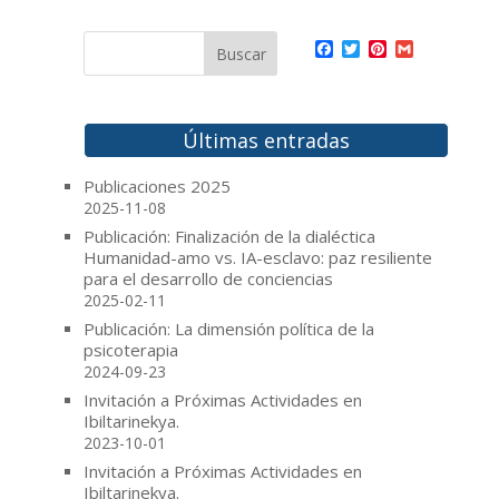
F
T
P
G
a
w
i
m
c
i
n
a
e
t
t
i
b
t
e
l
o
e
r
Últimas entradas
o
r
e
k
s
Publicaciones 2025
t
2025-11-08
Publicación: Finalización de la dialéctica
Humanidad-amo vs. IA-esclavo: paz resiliente
para el desarrollo de conciencias
2025-02-11
Publicación: La dimensión política de la
psicoterapia
2024-09-23
Invitación a Próximas Actividades en
Ibiltarinekya.
2023-10-01
Invitación a Próximas Actividades en
Ibiltarinekya.