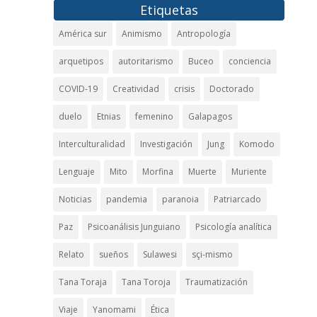
Etiquetas
América sur
Animismo
Antropología
arquetipos
autoritarismo
Buceo
conciencia
COVID-19
Creatividad
crisis
Doctorado
duelo
Etnias
femenino
Galapagos
Interculturalidad
Investigación
Jung
Komodo
Lenguaje
Mito
Morfina
Muerte
Muriente
Noticias
pandemia
paranoia
Patriarcado
Paz
Psicoanálisis Junguiano
Psicología analítica
Relato
sueños
Sulawesi
sçi-mismo
Tana Toraja
Tana Toroja
Traumatización
Viaje
Yanomami
Ética