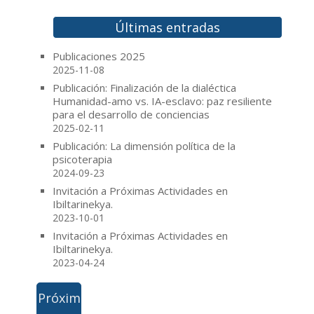
e
t
t
i
b
t
e
l
o
e
r
Últimas entradas
o
r
e
k
s
Publicaciones 2025
t
2025-11-08
Publicación: Finalización de la dialéctica
Humanidad-amo vs. IA-esclavo: paz resiliente
para el desarrollo de conciencias
2025-02-11
Publicación: La dimensión política de la
psicoterapia
2024-09-23
Invitación a Próximas Actividades en
Ibiltarinekya.
2023-10-01
Invitación a Próximas Actividades en
Ibiltarinekya.
2023-04-24
Próxim