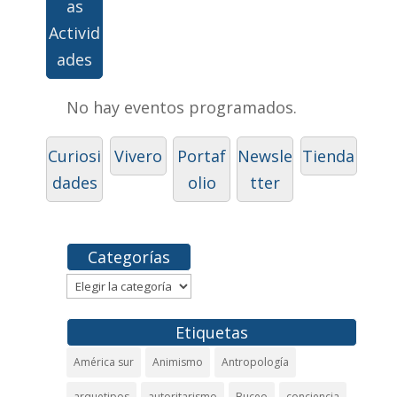
as
Activid
ades
No hay eventos programados.
Curiosi
Vivero
Portaf
Newsle
Tienda
dades
olio
tter
Categorías
Categorías
Etiquetas
América sur
Animismo
Antropología
arquetipos
autoritarismo
Buceo
conciencia