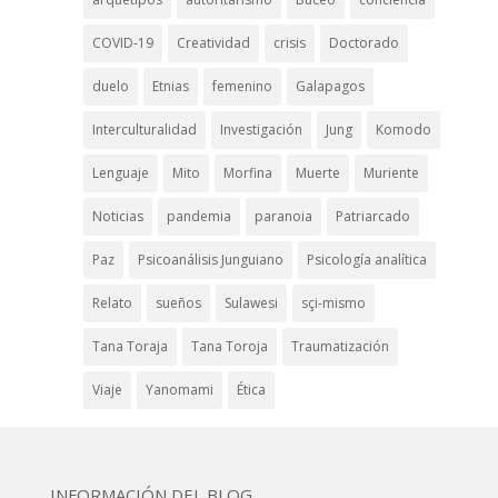
COVID-19
Creatividad
crisis
Doctorado
duelo
Etnias
femenino
Galapagos
Interculturalidad
Investigación
Jung
Komodo
Lenguaje
Mito
Morfina
Muerte
Muriente
Noticias
pandemia
paranoia
Patriarcado
Paz
Psicoanálisis Junguiano
Psicología analítica
Relato
sueños
Sulawesi
sçi-mismo
Tana Toraja
Tana Toroja
Traumatización
Viaje
Yanomami
Ética
INFORMACIÓN DEL BLOG