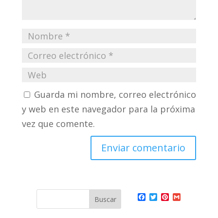
Guarda mi nombre, correo electrónico
y web en este navegador para la próxima
vez que comente.
F
T
P
G
a
w
i
m
c
i
n
a