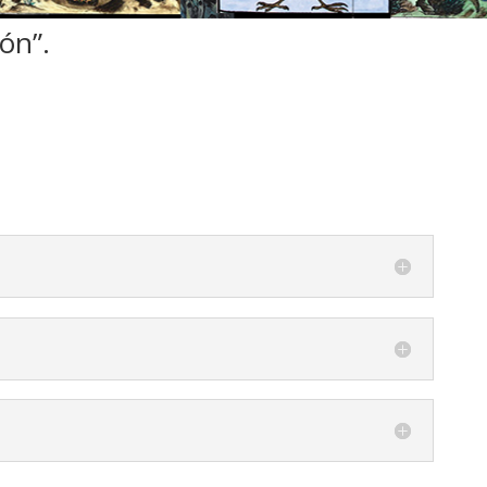
eón”.