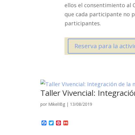
ellos el consentimiento al 
que cada participante no p
participantes.
Reserva para la activ
Taller Vivencial: Integraci
por
MikelIBg
|
13/08/2019
Facebook
Twitter
Pinterest
Gmail