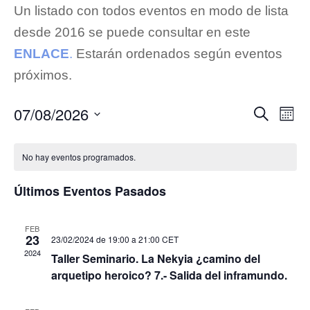
Un listado con todos eventos en modo de lista
desde 2016 se puede consultar en este
ENLACE
.
Estarán ordenados según eventos
próximos.
Navega
Na
07/08/2026
Buscar
Mes
de
de
Seleccionar
vis
búsqu
de
fecha.
No hay eventos programados.
y
Eve
vistas
Últimos Eventos Pasados
de
Evento
FEB
23
23/02/2024 de 19:00
a
21:00
CET
2024
Taller Seminario. La Nekyia ¿camino del
arquetipo heroico? 7.- Salida del inframundo.