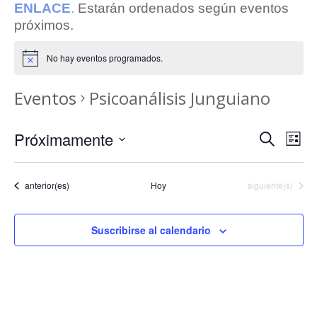
ENLACE
.
Estarán ordenados según eventos
próximos.
No hay eventos programados.
Eventos
Psicoanálisis Junguiano
Navega
Na
Próximamente
Buscar
Lista
de
de
Seleccionar
vis
búsqu
fecha.
de
Eventos
Eventos
anterior(es)
Hoy
siguiente(s)
y
Eve
vistas
de
Suscribirse al calendario
Evento