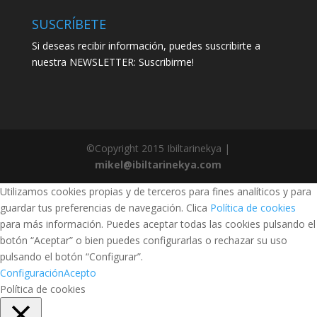
SUSCRÍBETE
Si deseas recibir información, puedes suscribirte a
nuestra NEWSLETTER: Suscribirme!
©Copyright 2015 Ibiltarinekya |
mikel@ibiltarinekya.com
Utilizamos cookies propias y de terceros para fines analíticos y para
guardar tus preferencias de navegación. Clica
Política de cookies
para más información. Puedes aceptar todas las cookies pulsando el
botón “Aceptar” o bien puedes configurarlas o rechazar su uso
pulsando el botón “Configurar”.
Configuración
Acepto
Política de cookies