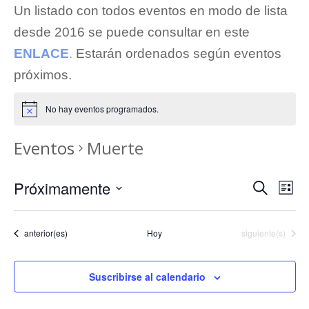
Un listado con todos eventos en modo de lista
desde 2016 se puede consultar en este
ENLACE
.
Estarán ordenados según eventos
próximos.
No hay eventos programados.
Eventos
Muerte
Navega
Na
Próximamente
Buscar
Lista
de
de
Seleccionar
vis
búsqu
de
fecha.
Eventos
Eventos
anterior(es)
Hoy
siguiente(s)
y
Eve
vistas
de
Suscribirse al calendario
Evento