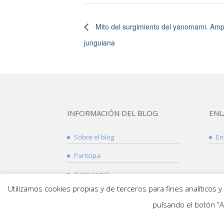
Mito del surgimiento del yanomami. Ampl
junguiana
INFORMACIÓN DEL BLOG
ENL
Sobre el blog
En
Participa
Aviso Legal
Utilizamos cookies propias y de terceros para fines analíticos 
Política de Privacidad y Cookies
pulsando el botón “A