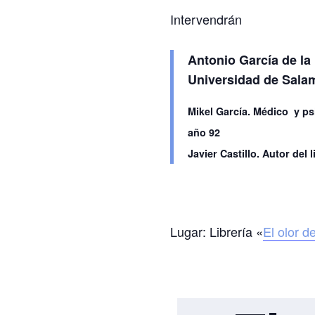
Intervendrán
Antonio García de la 
Universidad de Sala
Mikel García. Médico y ps
año 92
Javier Castillo. Autor del l
Lugar: Librería «
El olor de