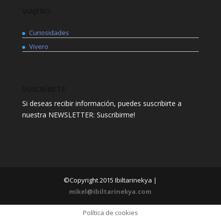
VIAJERO
Curiosidades
Vivero
SUSCRÍBETE
Si deseas recibir información, puedes suscribirte a
nuestra NEWSLETTER: Suscribirme!
©Copyright 2015 Ibiltarinekya |
mikel@ibiltarinekya.com
Política de cookies