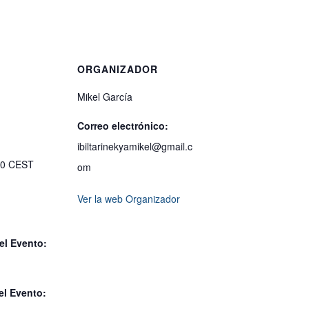
S
ORGANIZADOR
Mikel García
Correo electrónico:
ibiltarinekyamikel@gmail.c
00
CEST
om
Ver la web Organizador
el Evento:
el Evento: