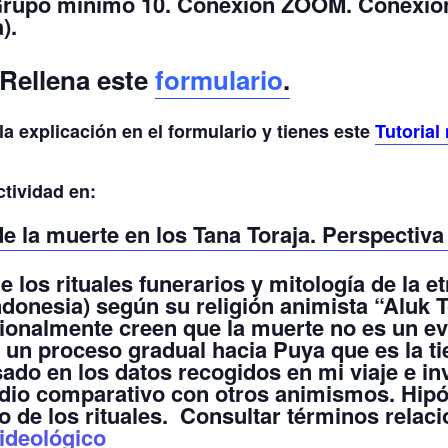
Grupo mínimo 10. Conexión ZOOM. Conexión
).
 Rellena este
formulario
.
a explicación en el formulario y tienes este
Tutorial
ctividad en:
e la muerte en los Tana Toraja. Perspectiva
 los rituales funerarios y mitología de la e
ndonesia) según su religión animista “Aluk 
cionalmente creen que la muerte no es un e
 un proceso gradual hacia Puya que es la ti
sado en los datos recogidos en mi viaje e in
udio comparativo con otros animismos. Hipó
o de los rituales.
Consultar términos relac
 ideológico