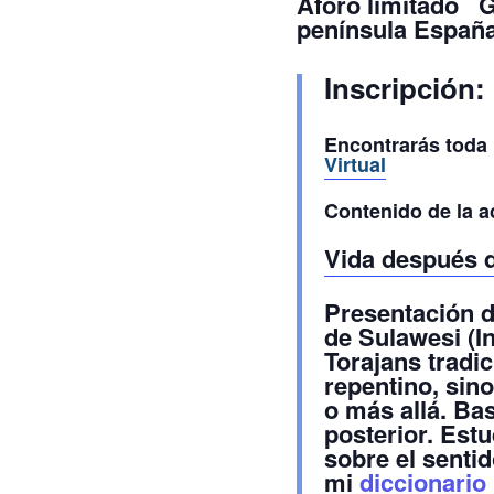
Aforo limitado 
península España
Inscripción:
Encontrarás toda l
Virtual
Contenido de la a
Vida después d
Presentación de
de Sulawesi (I
Torajans tradi
repentino, sino
o más allá. Ba
posterior. Est
sobre el sentid
mi
diccionario