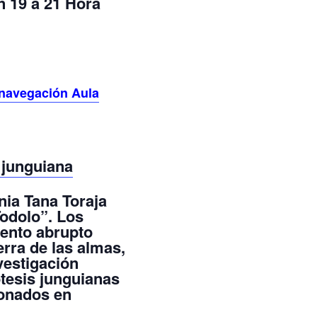
 19 a 21 Hora
 navegación Aula
 junguiana
tnia Tana Toraja
Todolo”. Los
vento abrupto
erra de las almas,
vestigación
tesis junguianas
ionados en